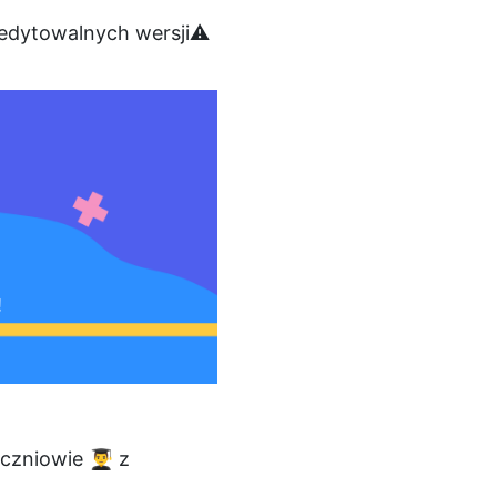
 edytowalnych wersji⚠️
niowie 👨‍🎓 z