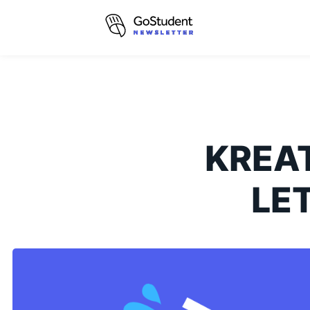
KREA
LE