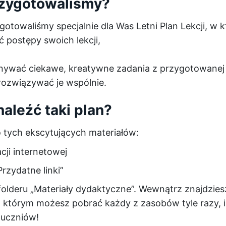
zygotowaliśmy?
towaliśmy specjalnie dla Was Letni Plan Lekcji, w 
ć postępy swoich lekcji,
nywać ciekawe, kreatywne zadania z przygotowanej l
rozwiązywać je wspólnie.
aleźć taki plan?
 tych ekscytujących materiałów:
acji internetowej
Przydatne linki”
folderu „Materiały dydaktyczne”. Wewnątrz znajdzie
 którym możesz pobrać każdy z zasobów tyle razy, i
 uczniów!