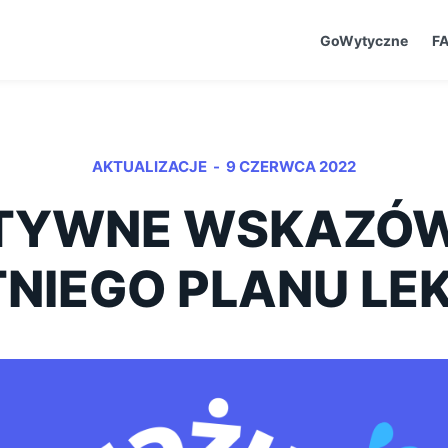
GoWytyczne
F
-
AKTUALIZACJE
9 CZERWCA 2022
TYWNE WSKAZÓW
TNIEGO PLANU LEK