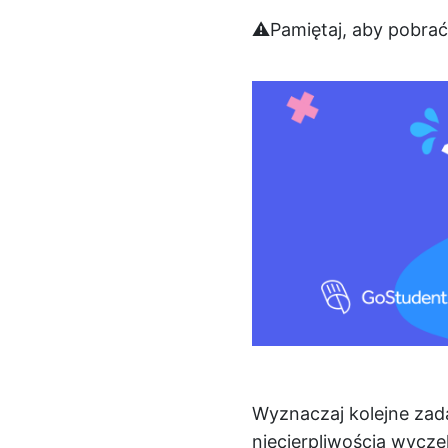
⚠️Pamiętaj, aby pobrać
Wyznaczaj kolejne zada
niecierpliwością wyczek