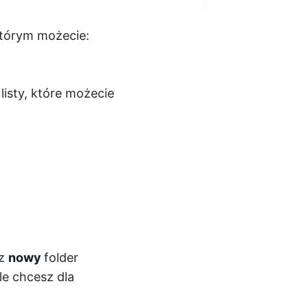
którym możecie:
isty, które możecie
sz
nowy
folder
le chcesz dla