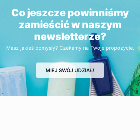
Co jeszcze powinniśmy
zamieścić w naszym
newsletterze?
Masz jakieś pomysły? Czekamy na Twoje propozycje.
MIEJ SWÓJ UDZIAŁ!