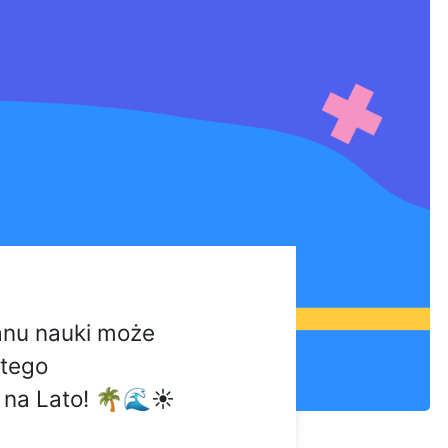
anu nauki może
atego
 na Lato! 🌴🌊☀️