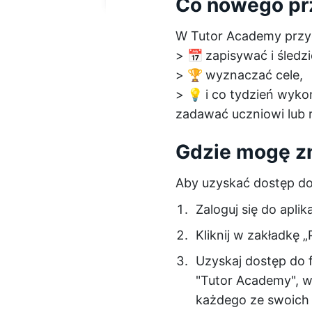
Co nowego pr
W Tutor Academy przygo
>
📅
zapisywać i śledzi
>
🏆
wyznaczać cele,
>
💡
i co tydzień wyko
zadawać uczniowi lub 
Gdzie mogę zn
Aby uzyskać dostęp do
Zaloguj się do aplik
Kliknij w zakładkę „
Uzyskaj dostęp do 
"Tutor Academy", w
każdego ze swoich