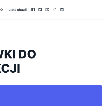
AQ
Lista okazji
KI DO
CJI